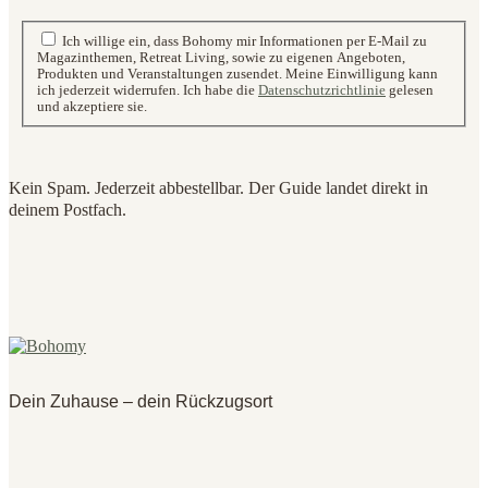
Ich willige ein, dass Bohomy mir Informationen per E-Mail zu
Magazinthemen, Retreat Living, sowie zu eigenen Angeboten,
Produkten und Veranstaltungen zusendet. Meine Einwilligung kann
ich jederzeit widerrufen. Ich habe die
Datenschutzrichtlinie
gelesen
und akzeptiere sie.
Kein Spam. Jederzeit abbestellbar. Der Guide landet direkt in
deinem Postfach.
Dein Zuhause – dein Rückzugsort