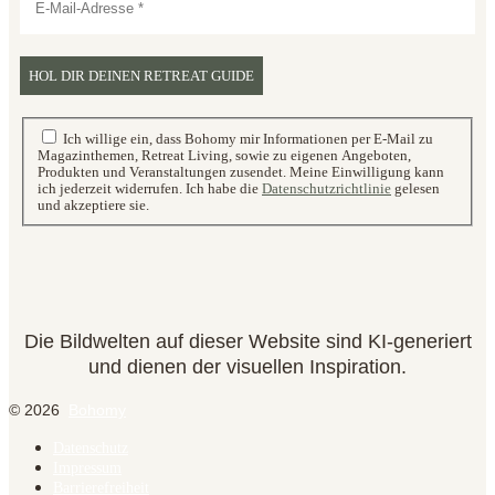
Ich willige ein, dass Bohomy mir Informationen per E-Mail zu
Magazinthemen, Retreat Living, sowie zu eigenen Angeboten,
Produkten und Veranstaltungen zusendet. Meine Einwilligung kann
ich jederzeit widerrufen. Ich habe die
Datenschutzrichtlinie
gelesen
und akzeptiere sie.
Die Bildwelten auf dieser Website sind KI-generiert
und dienen der visuellen Inspiration.
© 2026
Bohomy
Datenschutz
Impressum
Barrierefreiheit