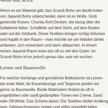
Wolle und Strick
Wenn es ein Material gibt, das Scandi Boho am deutlichsten
von Japandi Boho unterscheidet, dann ist es Wolle
. Grob
gestrickte Kissen
. Chunky-Knit-Decken, die lässig über die
Sofalehne fallen
. Schaffelle auf dem Stuhl, auf dem Boden
oder auf der Sitzbank
. Diese Textilien bringen richtig Volumen
und Haptik in den Raum – man möchte sie am liebsten direkt
anfassen, sich einwickeln und darin abtauchen
. In einem
reinen Japandi-Raum wäre das oft zu viel des Guten
. Im
Scandi Boho ist es jedoch genau das, was wir suchen
.
Leinen und Baumwolle
Für weiche Vorhänge und gemütliche Bettwäsche ist Leinen
die erste Wahl, für Kissenbezüge und Teppiche greifen wir
gerne zu Baumwolle
. Beide Materialien findest du oft in
ungefärbten oder sanft gedämpften Tönen wie Creme, Sand
oder Off-White
. Das Schöne daran: Die Textilien dürfen knitterig
sein, Gebrauchsspuren zeigen und völlig unperfekt fallen
.