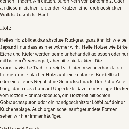
deinen Fingern
. Am glatten, puren Kern von Birkenholz
. Oder
an diesem leichten, erdenden Kratzen einer grob gestrickten
Wolldecke auf der Haut
.
Holz
Helles Holz bildet das absolute Rückgrat, ganz ähnlich wie bei
Japandi
, nur dass es hier wärmer wirkt
. Helle Hölzer wie Birke,
Eiche und Kiefer werden gerne unbehandelt gelassen oder nur
mit hellem Öl versiegelt, aber bitte nie lackiert
. Die
skandinavische Tradition zeigt sich hier in wunderbar klaren
Formen: ein einfacher Holzstuhl, ein schlanker Beistelltisch
oder ein offenes Regal ohne Schnickschnack
. Der Boho-Anteil
bringt dann das charmant Unperfekte dazu: ein Vintage-Hocker
vom letzten Flohmarktbesuch, ein Holzbrett mit echten
Gebrauchsspuren oder ein handgeschnitzter Löffel auf deiner
Küchenablage
. Auch organische, sanft gerundete Formen
sehen wir hier immer häufiger
.