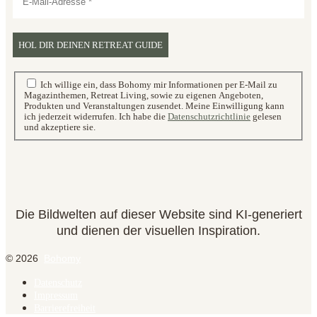
Ich willige ein, dass Bohomy mir Informationen per E-Mail zu
Magazinthemen, Retreat Living, sowie zu eigenen Angeboten,
Produkten und Veranstaltungen zusendet. Meine Einwilligung kann
ich jederzeit widerrufen. Ich habe die
Datenschutzrichtlinie
gelesen
und akzeptiere sie.
Die Bildwelten auf dieser Website sind KI-generiert
und dienen der visuellen Inspiration.
© 2026
Bohomy
Datenschutz
Impressum
Barrierefreiheit