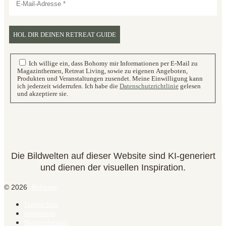
Ich willige ein, dass Bohomy mir Informationen per E-Mail zu
Magazinthemen, Retreat Living, sowie zu eigenen Angeboten,
Produkten und Veranstaltungen zusendet. Meine Einwilligung kann
ich jederzeit widerrufen. Ich habe die
Datenschutzrichtlinie
gelesen
und akzeptiere sie.
Die Bildwelten auf dieser Website sind KI-generiert
und dienen der visuellen Inspiration.
© 2026
Bohomy
Datenschutz
Impressum
Barrierefreiheit