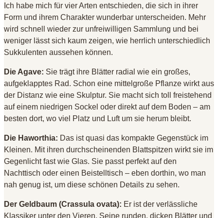
Ich habe mich für vier Arten entschieden, die sich in ihrer
Form und ihrem Charakter wunderbar unterscheiden
. Mehr
wird schnell wieder zur unfreiwilligen Sammlung und bei
weniger lässt sich kaum zeigen, wie herrlich unterschiedlich
Sukkulenten aussehen können
.
Die Agave:
Sie trägt ihre Blätter radial wie ein großes,
aufgeklapptes Rad
. Schon eine mittelgroße Pflanze wirkt aus
der Distanz wie eine Skulptur
. Sie macht sich toll freistehend
auf einem niedrigen Sockel oder direkt auf dem Boden – am
besten dort, wo viel Platz und Luft um sie herum bleibt
.
Die Haworthia:
Das ist quasi das kompakte Gegenstück im
Kleinen
. Mit ihren durchscheinenden Blattspitzen wirkt sie im
Gegenlicht fast wie Glas
. Sie passt perfekt auf den
Nachttisch oder einen Beistelltisch – eben dorthin, wo man
nah genug ist, um diese schönen Details zu sehen
.
Der Geldbaum (Crassula ovata):
Er ist der verlässliche
Klassiker unter den Vieren
. Seine runden, dicken Blätter und