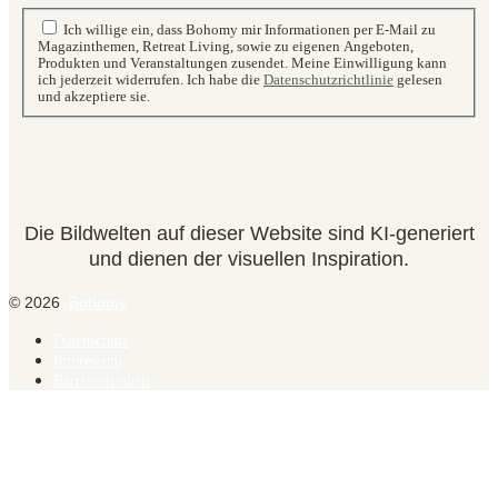
Ich willige ein, dass Bohomy mir Informationen per E-Mail zu
Magazinthemen, Retreat Living, sowie zu eigenen Angeboten,
Produkten und Veranstaltungen zusendet. Meine Einwilligung kann
ich jederzeit widerrufen. Ich habe die
Datenschutzrichtlinie
gelesen
und akzeptiere sie.
Die Bildwelten auf dieser Website sind KI-generiert
und dienen der visuellen Inspiration.
© 2026
Bohomy
Datenschutz
Impressum
Barrierefreiheit